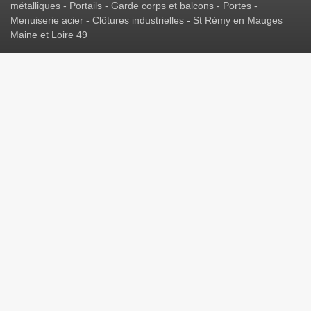
métalliques - Portails - Garde corps et balcons - Portes -
Menuiserie acier - Clôtures industrielles - St Rémy en Mauges
Maine et Loire 49