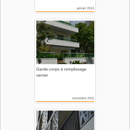
janvier 2014
Boulvard des Anglais
44 Nantes
SARL d'architecture ARC'A3
Garde-corps à remplissage
verrier
novembre 2011
Résidence Winston Churchill
49 Angers
Agence GOA Architecture