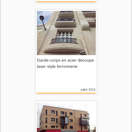
Résidence AGORA
85 Montaigu
Domus Architecture
Garde-corps en acier découpe
laser style ferronnerie
juillet 2015
CGA rue Racine
44 Nantes
Agence Pascal Filâtre