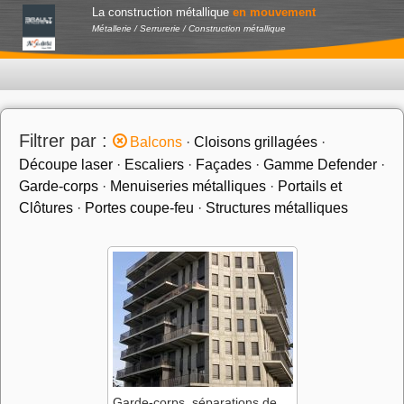
La construction métallique
en mouvement
Métallerie / Serrurerie / Construction métallique
Filtrer par :
Balcons
·
Cloisons grillagées
·
Découpe laser
·
Escaliers
·
Façades
·
Gamme Defender
·
Garde-corps
·
Menuiseries métalliques
·
Portails et
Clôtures
·
Portes coupe-feu
·
Structures métalliques
Garde-corps, séparations de