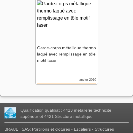
Fonderies
Nantes (44)
Agence Atelier de l’Ile de
Nantes
Garde-corps métallique thermo
laqué avec remplissage en tôle
motif laser
janvier 2010
Résidence Jardins des
Fonderies
Nantes (44)
Agence Atelier de l’Ile de
Qualification qualibat : 4413 métallerie technicité
Nantes
supérieur et 4421 Structure métallique
BRAULT SAS: Portillons et clôtures - Escaliers - Structures