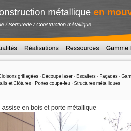
onstruction métallique
en mou
ie / Serrurerie / Construction métallique
ualités
Réalisations
Ressources
Gamme D
Cloisons grillagées
·
Découpe laser
·
Escaliers
·
Façades
·
Gam
ails et Clôtures
·
Portes coupe-feu
·
Structures métalliques
assise en bois et porte métallique