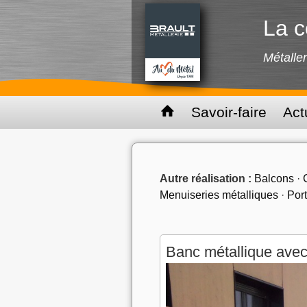
La c
Métaller
Savoir-faire
Act
Autre réalisation :
Balcons
·
Menuiseries métalliques
·
Port
Banc métallique avec 