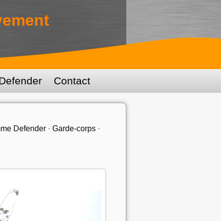
vement
efender
Contact
me Defender
·
Garde-corps
·